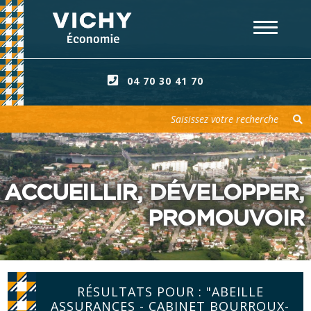
04 70 30 41 70
Votre recherche
ACCUEILLIR, DÉVELOPPER,
PROMOUVOIR
RÉSULTATS POUR : "ABEILLE
ASSURANCES - CABINET BOURROUX-