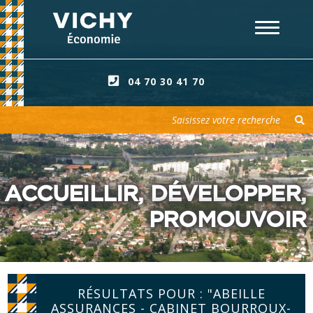
04 70 30 41 70
Votre recherche
ACCUEILLIR, DÉVELOPPER,
PROMOUVOIR
RÉSULTATS POUR : "ABEILLE
ASSURANCES - CABINET BOURROUX-