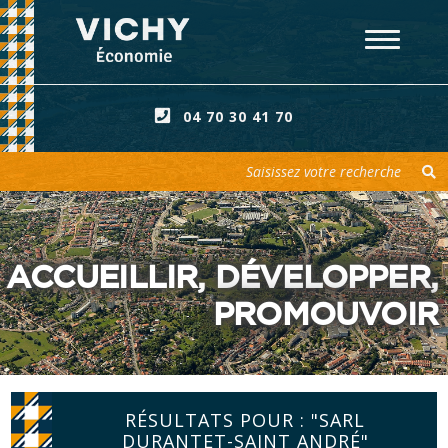
04 70 30 41 70
Votre recherche
ACCUEILLIR, DÉVELOPPER,
PROMOUVOIR
RÉSULTATS POUR : "SARL
DURANTET-SAINT ANDRÉ"