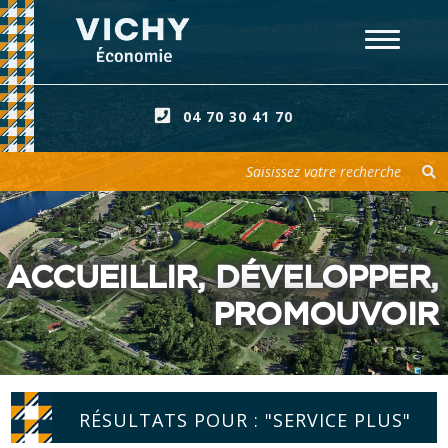
04 70 30 41 70
Votre recherche
ACCUEILLIR, DÉVELOPPER,
PROMOUVOIR
RÉSULTATS POUR : "SERVICE PLUS"