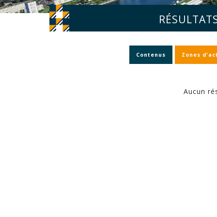
RÉSULTATS
Contenus
Zones d'act
Aucun rés