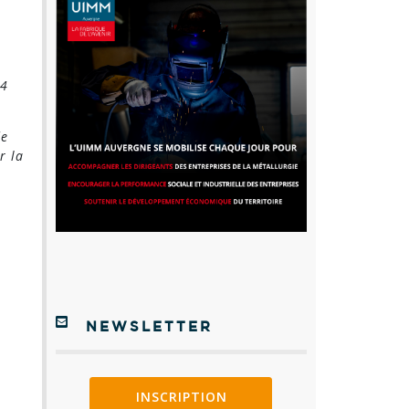
S4
de
r la
NEWSLETTER
INSCRIPTION