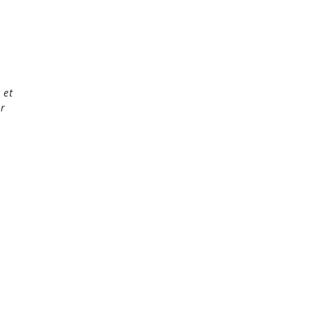
 et
ur