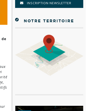
INSCRIPTION NEWSLETTER
NOTRE TERRITOIRE
n de
vaux
vi
urité
ge,
tifs
our