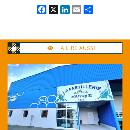
Facebook
X
LinkedIn
Email
Partage
A LIRE AUSSI