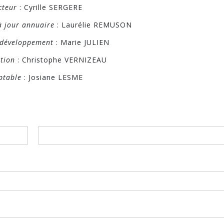
cteur
: Cyrille SERGERE
à jour annuaire
: Laurélie REMUSON
 développement
: Marie JULIEN
tion
: Christophe VERNIZEAU
ptable
: Josiane LESME
N
O
M