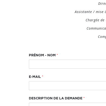
Dire
Assistante / mise 
Chargée de
Communica
Com
PRÉNOM - NOM
*
P
R
E-MAIL
*
É
N
O
M
DESCRIPTION DE LA DEMANDE
*