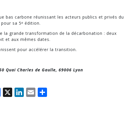
ue bas carbone réunissant les acteurs publics et privés du
pour sa 5ᵉ édition.
a grande transformation de la décarbonation : deux
it et aux mêmes dates.
issent pour accélérer la transition.
50 Quai Charles de Gaulle, 69006 Lyon
Facebook
X
LinkedIn
Email
Partager