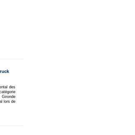
ruck
ental des
tégorie
 Gironde
al lors de