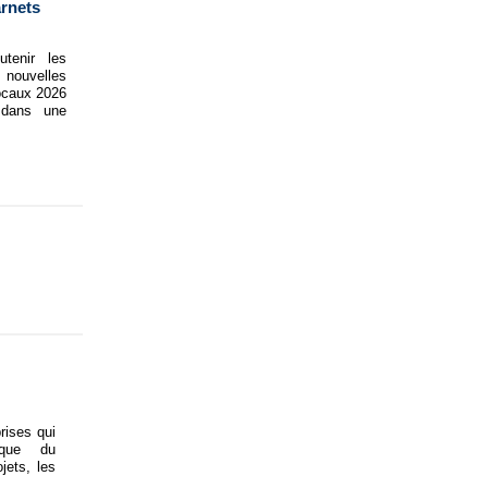
arnets
utenir les
e nouvelles
ocaux 2026
 dans une
rises qui
ique du
jets, les