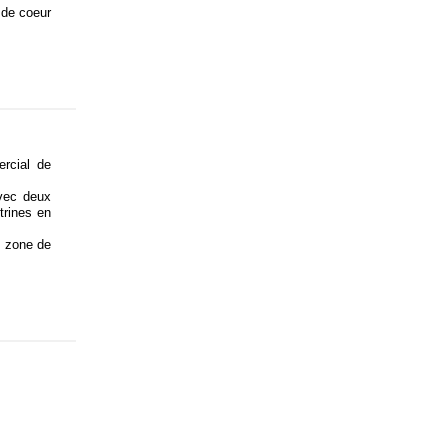
 de coeur
ercial de
vec deux
trines en
e zone de