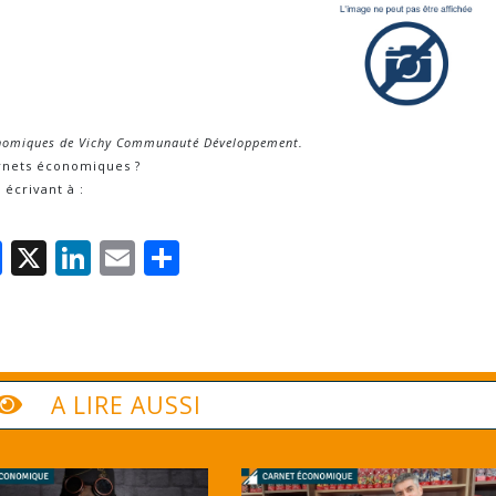
conomiques de Vichy Communauté Développement.
arnets économiques ?
 écrivant à :
Facebook
X
LinkedIn
Email
Partager
A LIRE AUSSI