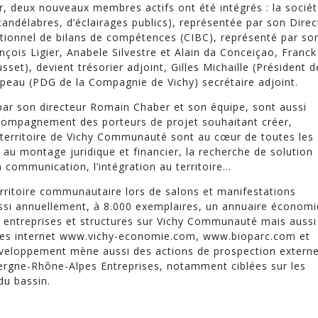
r, deux nouveaux membres actifs ont été intégrés : la socié
andélabres, d’éclairages publics), représentée par son Direc
tutionnel de bilans de compétences (CIBC), représenté par so
nçois Ligier, Anabele Silvestre et Alain da Conceiçao, Franck
set), devient trésorier adjoint, Gilles Michaille (Président d
ipeau (PDG de la Compagnie de Vichy) secrétaire adjoint.
 par son directeur Romain Chaber et son équipe, sont aussi
ccompagnement des porteurs de projet souhaitant créer,
 territoire de Vichy Communauté sont au cœur de toutes les
 au montage juridique et financier, la recherche de solution
a communication, l’intégration au territoire…
rritoire communautaire lors de salons et manifestations
ussi annuellement, à 8.000 exemplaires, un annuaire économ
0 entreprises et structures sur Vichy Communauté mais aussi
ites internet www.vichy-economie.com, www.bioparc.com et
eloppement mène aussi des actions de prospection extern
ergne-Rhône-Alpes Entreprises, notamment ciblées sur les
du bassin.