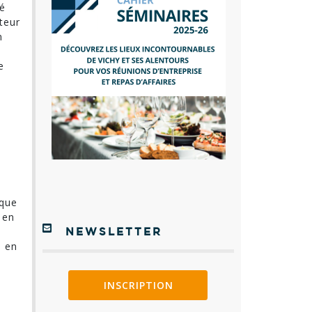
té
teur
n
e
ique
 en
NEWSLETTER
e en
INSCRIPTION