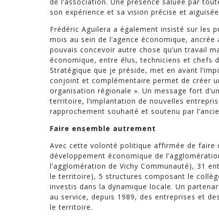
de l’association. Une présence saluée par tou
son expérience et sa vision précise et aigui
Frédéric Aguilera a également insisté sur les
mois au sein de l’agence économique, ancrée 
pouvais concevoir autre chose qu’un travail 
économique, entre élus, techniciens et chefs d
Stratégique que je préside, met en avant l’impo
conjoint et complémentaire permet de créer un
organisation régionale ». Un message fort d’uni
territoire, l’implantation de nouvelles entrepri
rapprochement souhaité et soutenu par l’ancie
Faire ensemble autrement
Avec cette volonté politique affirmée de fai
développement économique de l’agglomération,
l’agglomération de Vichy Communauté), 31 entre
le territoire), 5 structures composant le collè
investis dans la dynamique locale. Un partenar
au service, depuis 1989, des entreprises et de
le territoire.