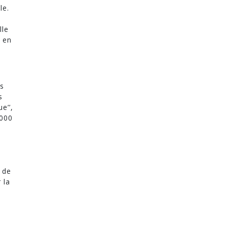
le.
lle
e en
us
s
e’’,
 000
s
 de
 la