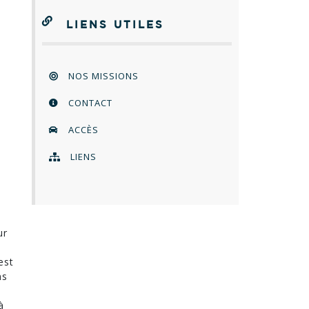
LIENS UTILES
NOS MISSIONS
CONTACT
ACCÈS
LIENS
u
ur
est
ns
à