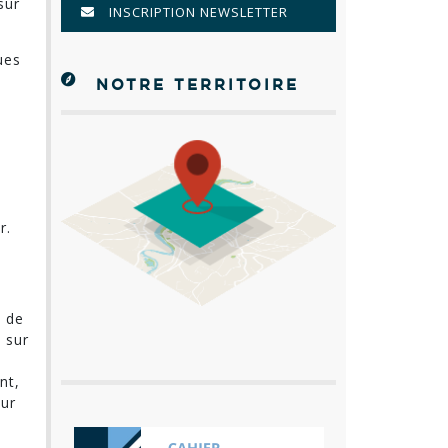
sur
INSCRIPTION NEWSLETTER
ues
NOTRE TERRITOIRE
r.
s de
 sur
nt,
sur