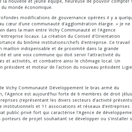
te la nouvelle et jeune équipe, heureuse de pouvoir compter 
sée du monde économique.
 profondes modifications de gouvernance opérées il y a quelq
au cœur d’une communauté d’agglomération élargie. « Je ne
main dans la main entre Vichy Communauté et l’Agence
’entreprise locaux. La création du Conseil d’Orientation
rtance du binôme institutions/chefs d’entreprise. Ce travail
 maillon indispensable et de proximité dans la grande
té et une voix commune qui doit servir l’attractivité du
ses et activités, et combattre ainsi le chômage local. Un
n président et moteur de l’action du nouveau président Ligie
re de Vichy Communauté Développement le bras armé du
 l’Agence est aujourd’hui forte de 6 membres de droit (élu
prises (représentant les divers secteurs d’activité présents
ge institutionnels et 11 associations et réseaux d’entreprises
iat public-privé fort qui caractérise l’Agence de développeme
s porteurs de projet souhaitant se développer ou s’installer 