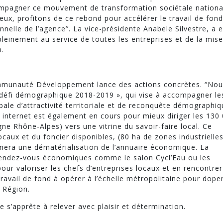
compagner ce mouvement de transformation sociétale nationa
ux, profitons de ce rebond pour accélérer le travail de fond
nnelle de l’agence’’. La vice-présidente Anabele Silvestre, a e
pleinement au service de toutes les entreprises et de la mis
n.
Communauté Développement lance des actions concrètes. ‘’No
e défi démographique 2018-2019 », qui vise à accompagner le
ale d’attractivité territoriale et de reconquête démographiqu
 internet est également en cours pour mieux diriger les 130
ne Rhône-Alpes) vers une vitrine du savoir-faire local. Ce
caux et du foncier disponibles, (80 ha de zones industrielle
gnera une dématérialisation de l’annuaire économique. La
s rendez-vous économiques comme le salon Cycl’Eau ou les
our valoriser les chefs d’entreprises locaux et en rencontrer
avail de fond à opérer à l’échelle métropolitaine pour doper
 Région.
 s’apprête à relever avec plaisir et détermination.